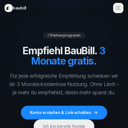
baubill
Funktionen
E-Rechnungen 2025
Partnerprogramm
Anwendungsfälle
Empfiehl BauBill.
3
Bausoftware
Monate gratis.
Für Handwerker
Für jede erfolgreiche Empfehlung schenken wir
Für Bauunternehmen
dir 3 Monate kostenlose Nutzung. Ohne Limit –
je mehr du empfiehlst, desto mehr sparst du.
Für Ingenieurbüros
Preise
Konto erstellen & Link erhalten
Demo buchen
Ich bin bereits Kunde