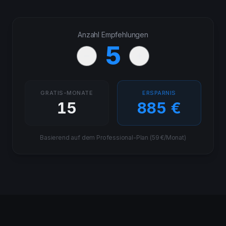
Anzahl Empfehlungen
5
GRATIS-MONATE
ERSPARNIS
15
885
€
Basierend auf dem Professional-Plan (
59
€/Monat)