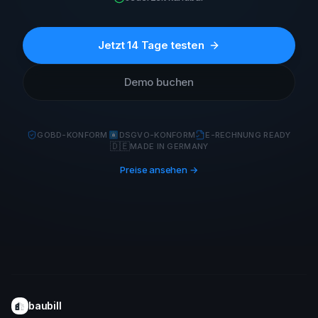
Jetzt 14 Tage testen
Demo buchen
GOBD-KONFORM
DSGVO-KONFORM
E-RECHNUNG READY
🇩🇪
MADE IN GERMANY
Preise ansehen →
baubill