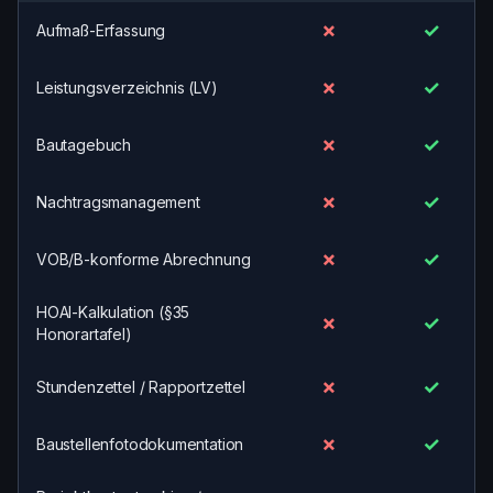
✗
✓
Aufmaß-Erfassung
✗
✓
Leistungsverzeichnis (LV)
✗
✓
Bautagebuch
✗
✓
Nachtragsmanagement
✗
✓
VOB/B-konforme Abrechnung
HOAI-Kalkulation (§35
✗
✓
Honorartafel)
✗
✓
Stundenzettel / Rapportzettel
✗
✓
Baustellenfotodokumentation