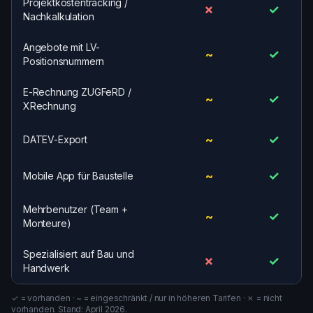
Projektkostentracking /
✗
✓
Nachkalkulation
Angebote mit LV-
~
✓
Positionsnummern
E-Rechnung ZUGFeRD /
~
✓
XRechnung
~
✓
DATEV-Export
~
✓
Mobile App für Baustelle
Mehrbenutzer (Team +
~
✓
Monteure)
Spezialisiert auf Bau und
✗
✓
Handwerk
✓ = vorhanden · ~ = eingeschränkt / nur in höheren Tarifen · ✗ = nicht
vorhanden. Stand: April 2026.