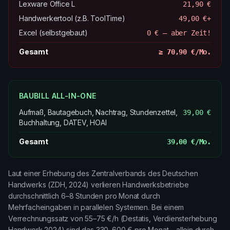
Lexware Office L
21,90 €
Handwerkertool (z.B. ToolTime)
49,00 €+
Excel (selbstgebaut)
0 € – aber Zeit!
Gesamt
≥ 70,90 €/Mo.
BAUBILL ALL-IN-ONE
Aufmaß, Bautagebuch, Nachtrag, Stundenzettel,
39,00 €
Buchhaltung, DATEV, HOAI
Gesamt
39,00 €/Mo.
Laut einer Erhebung des Zentralverbands des Deutschen
Handwerks (ZDH, 2024) verlieren Handwerksbetriebe
durchschnittlich 6–8 Stunden pro Monat durch
Mehrfacheingaben in parallelen Systemen. Bei einem
Verrechnungssatz von 55–75 €/h (Destatis, Verdiensterhebung
Handwerk 2024) sind das 330–600 € pro Monat – allein durch