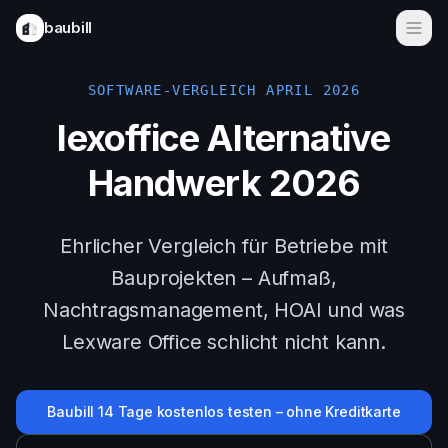
baubill
Funktionen
SOFTWARE-VERGLEICH APRIL 2026
E-Rechnungen 2025
lexoffice Alternative
Anwendungsfälle
Handwerk 2026
Bausoftware
Ehrlicher Vergleich für Betriebe mit
Für Handwerker
Bauprojekten – Aufmaß,
Für Bauunternehmen
Nachtragsmanagement, HOAI und was
Für Ingenieurbüros
Lexware Office schlicht nicht kann.
Preise
Baubill 14 Tage kostenlos testen – ohne Kreditkarte
Demo buchen