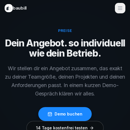
baubill
Funktionen
PREISE
E-Rechnungen 2025
Dein Angebot. so individuell
Anwendungsfälle
wie dein Betrieb.
Bausoftware
Wir stellen dir ein Angebot zusammen, das exakt
Für Handwerker
zu deiner Teamgröße, deinen Projekten und deinen
Für Bauunternehmen
Anforderungen passt. In einem kurzen Demo-
Gespräch klären wir alles.
Für Ingenieurbüros
Preise
Demo buchen
Demo buchen
14 Tage kostenfrei testen