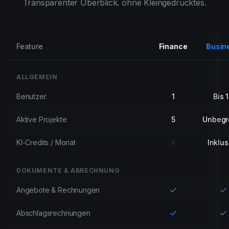
Transparenter Überblick. ohne Kleingedrucktes.
Feature
Finance
Busin
ALLGEMEIN
Benutzer
1
Bis 
Aktive Projekte
5
Unbegr
KI-Credits / Monat
Inklus
DOKUMENTE & ABRECHNUNG
Angebote & Rechnungen
Abschlagsrechnungen